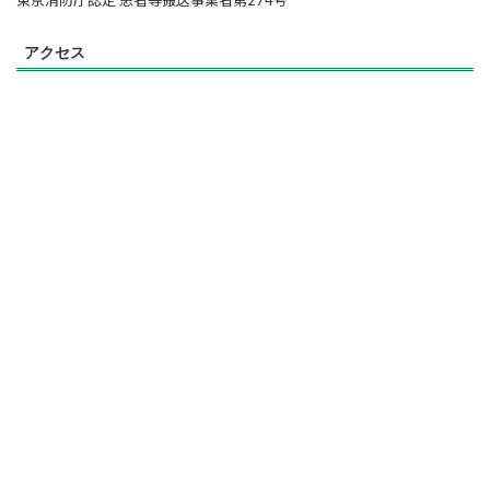
東京消防庁認定 患者等搬送事業者第274号
アクセス